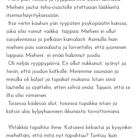
Mieheni joutui teho-osastolle otettuaan lääkkeitä
itsemurhayrityksessään.
Itse vietin kauhun yön ryypäten psykopaatin kanssa,
joka olisi voinut vaikka tappaa. Mieheni ei ollut
suojelemassa ja pelkäsin kamalasti. Aamulla hain
mieheni pois sairaalasta ja loiventelin, että juominen
loppuisi. Mieheni ei enää halunnut juoda.
Oli neljäs ryyppypäivä. En ollut nukkunut, syönyt ja
tiesin, että joudun katkolle. Menimme saunaan ja
minulla oli kaljat ja tupakat mukana. Istuin siinä
lauteilla ja ajattelin, etten selviä enää. Tajusin, että se
ilta olisi viimeinen.
Toisessa kädessä olut, toisessa tupakka istuin ja
katsoi ulos kylpyhuoneen ikkunasta toivottomana.
Yhtäkkiä tapahtui ihme. Katseeni kirkastui ja kysyinkin
mieheltäni, että mitä nyt tapahtuu? Tuntuu, kuin