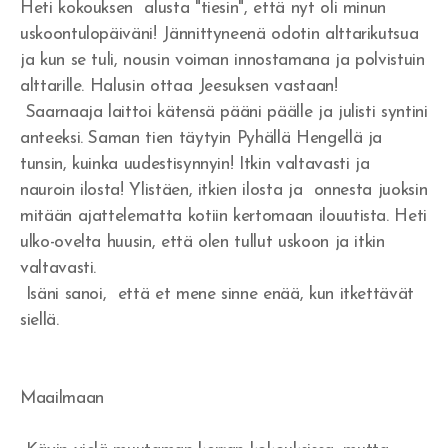
Heti kokouksen alusta "tiesin", että nyt oli minun
uskoontulopäiväni! Jännittyneenä odotin alttarikutsua
Yritänkö pelastaa itseni?
ja kun se tuli, nousin voiman innostamana ja polvistuin
Seuraatko Jeesusta?
alttarille. Halusin ottaa Jeesuksen vastaan!
Saarnaaja laittoi kätensä pääni päälle ja julisti syntini
Pyydä rakkautta ja saat sen
anteeksi. Saman tien täytyin Pyhällä Hengellä ja
tunsin, kuinka uudestisynnyin! Itkin valtavasti ja
Jumalan Sanan kunnioittaminen
nauroin ilosta! Ylistäen, itkien ilosta ja onnesta juoksin
Suoritusta ja taistelua
mitään ajattelematta kotiin kertomaan ilouutista. Heti
ulko-ovelta huusin, että olen tullut uskoon ja itkin
Uskon henki ja kuuliaisuus
valtavasti.
Isäni sanoi, että et mene sinne enää, kun itkettävät
Hedelmän tuottaminen ja suhde Herraan
siellä.
Sinulle joka odotat
Tottelemattomuus
Maailmaan
Saulin uhri