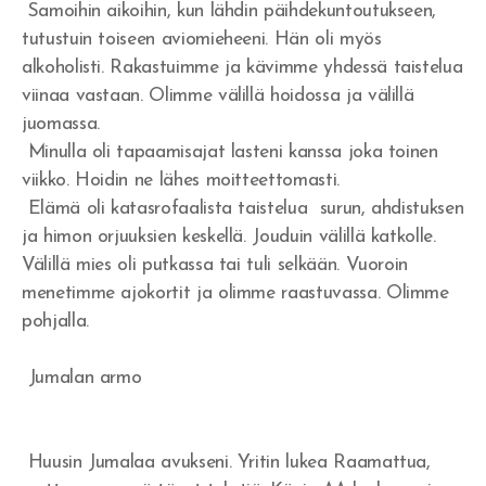
Samoihin aikoihin, kun lähdin päihdekuntoutukseen,
tutustuin toiseen aviomieheeni. Hän oli myös
alkoholisti. Rakastuimme ja kävimme yhdessä taistelua
viinaa vastaan. Olimme välillä hoidossa ja välillä
juomassa.
Minulla oli tapaamisajat lasteni kanssa joka toinen
viikko. Hoidin ne lähes moitteettomasti.
Elämä oli katasrofaalista taistelua surun, ahdistuksen
ja himon orjuuksien keskellä. Jouduin välillä katkolle.
Välillä mies oli putkassa tai tuli selkään. Vuoroin
menetimme ajokortit ja olimme raastuvassa. Olimme
pohjalla.
Jumalan armo
Huusin Jumalaa avukseni. Yritin lukea Raamattua,