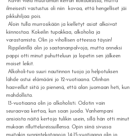
Kävin vielä muutaman kerran kokouksissa, mutta
Jumalan armo
ilmeisesti vastustus oli niin kovaa, että hengelliset jäi
pikkuhiljaa pois.
Israelin jäännös
Aloin tulla murrosikään ja kielletyt asiat alkoivat
kiinnostaa. Kokeilin tupakkaa, alkoholia ja
Vakavasti Herran
varastamista. Olin jo vihollisen otteessa täysin!
Rippileirillä olin jo saatananpalvoja, mutta onneksi
Inhimillisyyden ansa
pappi otti minut puhutteluun ja lopetin sen jälkeen
Voitto Hengessä
moiset leikit.
Alkoholi-tuo suuri nautinnon tuoja ja helpotuksen
Olenko Totuudessa?
lähde astui elämääni jo 12-vuotiaana. Olinhan
haaveillut siitä jo pienenä, että alan juomaan heti, kun
Uskottomuus
mahdollista.
He kaikki nukkuivat
13-vuotiaana olin jo alkoholisti. Odotin vain
seuraavaa kertaa, kun saan juoda. Vanhempani
Nöyrtyminen ja kärsimys
ansioista näitä kertoja tulikin usein, sillä hän otti minut
mukaan rilluttelureissuillensa. Opin siinä sivussa
Me hukumme rikkauteen - sielut seuraavat
muitakin synnintekotapoja. 14-15-vuotiaana olin jo