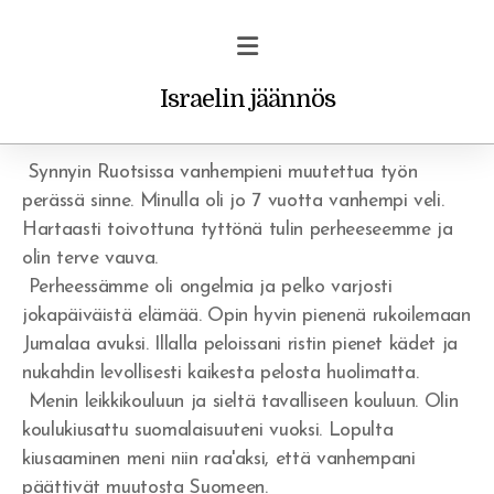
Israelin jäännös
Ruotsissa
Synnyin Ruotsissa vanhempieni muutettua työn
perässä sinne. Minulla oli jo 7 vuotta vanhempi veli.
Hartaasti toivottuna tyttönä tulin perheeseemme ja
Profetiat ja unet
olin terve vauva.
Perheessämme oli ongelmia ja pelko varjosti
Vakava varoitus uskoville
jokapäiväistä elämää. Opin hyvin pienenä rukoilemaan
Jumalaa avuksi. Illalla peloissani ristin pienet kädet ja
Rohkaisu/ilmestys
nukahdin levollisesti kaikesta pelosta huolimatta.
Menin leikkikouluun ja sieltä tavalliseen kouluun. Olin
koulukiusattu suomalaisuuteni vuoksi. Lopulta
kiusaaminen meni niin raa'aksi, että vanhempani
päättivät muutosta Suomeen.