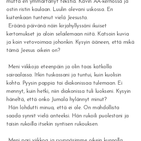
mutta en ymmärtänyt tekstiä. Kävin AA-kerhossa ja
ostin ristin kaulaan. Luulin olevani uskossa. En
kuitenkaan tuntenut vielä Jeesusta.
Eräänä päivänä näin kirjahyllyssäni ikuiset
kertomukset ja aloin selailemaan niitä. Katsoin kuvia
ja koin vetovoimaa johonkin. Kysyin ääneen, että mikä
tämä Jeesus oikein on?
Meni viikkoja eteenpäin ja olin taas katkolla
sairaalassa. Itkin tuskassani ja tuntui, kuin kuolisin
kohta. Pyysin pappia tai diakonissaa tulemaan. Ei
mennyt, kuin hetki, niin diakonissa tuli luokseni. Kysyin
häneltä, että onko Jumala hylännyt minut?
Hän lohdutti minua, että ei ole. On mahdollista
saada synnit vielä anteeksi. Hän rukoili puolestani ja
taisin rukoilla itsekin syntisen rukouksen.
Meni pari viikkoa ja ryyppäsimme oikein kunnolla.