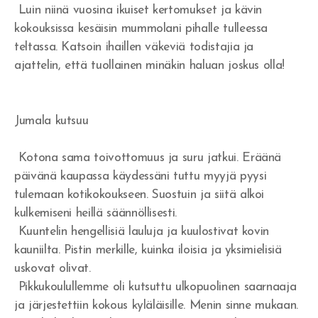
Luin niinä vuosina ikuiset kertomukset ja kävin
Rakkautta veljiäni kohtaan
kokouksissa kesäisin mummolani pihalle tulleessa
teltassa. Katsoin ihaillen väkeviä todistajia ja
Jumala vapauttaa synnistä
ajattelin, että tuollainen minäkin haluan joskus olla!
Armoa armon päälle
Herätys tulee - vaino alkaa
Jumala kutsuu
Veljesten sovinto
Kotona sama toivottomuus ja suru jatkui. Eräänä
Itsensä hyväksyminen
päivänä kaupassa käydessäni tuttu myyjä pyysi
tulemaan kotikokoukseen. Suostuin ja siitä alkoi
Tuomitseminen
kulkemiseni heillä säännöllisesti.
Kuuntelin hengellisiä lauluja ja kuulostivat kovin
Iankaikkisia siunauksia
kauniilta. Pistin merkille, kuinka iloisia ja yksimielisiä
Viisauden ja tiedon viettelys
uskovat olivat.
Pikkukoulullemme oli kutsuttu ulkopuolinen saarnaaja
ja järjestettiin kokous kyläläisille. Menin sinne mukaan.