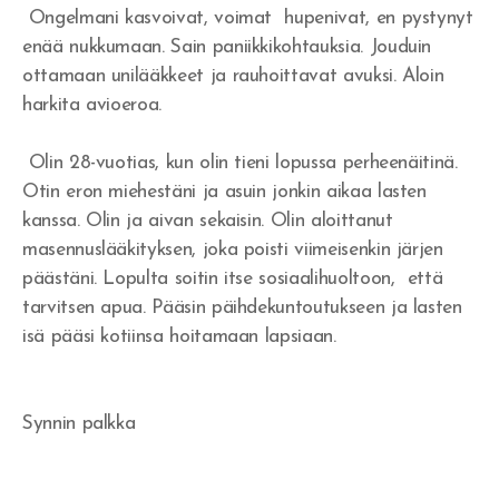
Tuomittu - Arvostettu
Ongelmani kasvoivat, voimat hupenivat, en pystynyt
enää nukkumaan. Sain paniikkikohtauksia. Jouduin
Alusta asti
ottamaan unilääkkeet ja rauhoittavat avuksi. Aloin
harkita avioeroa.
Ilmestysmaja
Olin 28-vuotias, kun olin tieni lopussa perheenäitinä.
Otin eron miehestäni ja asuin jonkin aikaa lasten
kanssa. Olin ja aivan sekaisin. Olin aloittanut
Rakkaudentunnustus
masennuslääkityksen, joka poisti viimeisenkin järjen
Rakkauslaulu
päästäni. Lopulta soitin itse sosiaalihuoltoon, että
tarvitsen apua. Pääsin päihdekuntoutukseen ja lasten
isä pääsi kotiinsa hoitamaan lapsiaan.
Synnin palkka