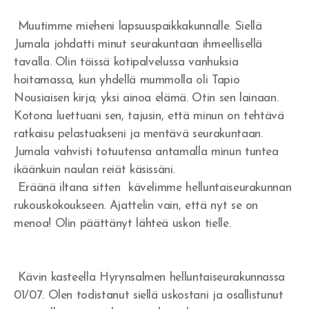
Muutimme mieheni lapsuuspaikkakunnalle. Siellä
Jumala johdatti minut seurakuntaan ihmeellisellä
tavalla. Olin töissä kotipalvelussa vanhuksia
hoitamassa, kun yhdellä mummolla oli Tapio
Nousiaisen kirja; yksi ainoa elämä. Otin sen lainaan.
Kotona luettuani sen, tajusin, että minun on tehtävä
ratkaisu pelastuakseni ja mentävä seurakuntaan.
Jumala vahvisti totuutensa antamalla minun tuntea
ikäänkuin naulan reiät käsissäni.
Eräänä iltana sitten kävelimme helluntaiseurakunnan
rukouskokoukseen. Ajattelin vain, että nyt se on
menoa! Olin päättänyt lähteä uskon tielle.
Kävin kasteella Hyrynsalmen helluntaiseurakunnassa
01/07. Olen todistanut siellä uskostani ja osallistunut