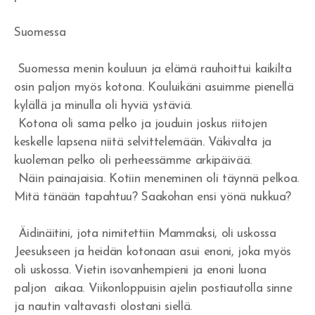
Herätys!
Suomessa
Jerobeam vai Paavali?
Suomessa menin kouluun ja elämä rauhoittui kaikilta
Rukousvastauksia ja Jumalan huolenpitoa
osin paljon myös kotona. Kouluikäni asuimme pienellä
kylällä ja minulla oli hyviä ystäviä.
Miksi ei tule herätystä?
Kotona oli sama pelko ja jouduin joskus riitojen
keskelle lapsena niitä selvittelemään. Väkivalta ja
Tapahtukoon Sinun tahtosi
kuoleman pelko oli perheessämme arkipäivää.
Herran koulussa
Näin painajaisia. Kotiin meneminen oli täynnä pelkoa.
Mitä tänään tapahtuu? Saakohan ensi yönä nukkua?
Missä on armo?
Äidinäitini, jota nimitettiin Mammaksi, oli uskossa
Tuli syttyy rinnassa
Jeesukseen ja heidän kotonaan asui enoni, joka myös
oli uskossa. Vietin isovanhempieni ja enoni luona
Voittoja
paljon aikaa. Viikonloppuisin ajelin postiautolla sinne
Eben-ezer
ja nautin valtavasti olostani siellä.