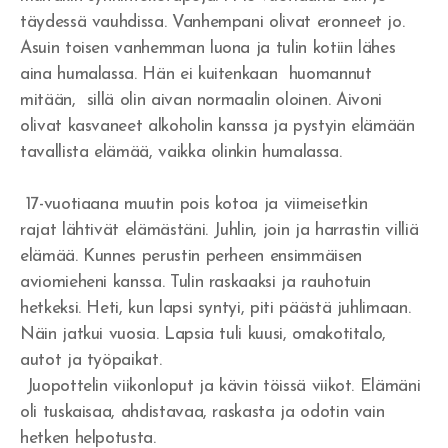
Voimaton usko
täydessä vauhdissa. Vanhempani olivat eronneet jo.
Asuin toisen vanhemman luona ja tulin kotiin lähes
Menestysteologian alkujuuri
aina humalassa. Hän ei kuitenkaan huomannut
mitään, sillä olin aivan normaalin oloinen. Aivoni
Kenelle kunnia?
olivat kasvaneet alkoholin kanssa ja pystyin elämään
Jaakob Herran palvelijana
tavallista elämää, vaikka olinkin humalassa.
Kuninkaan kunnia on vastuullisuus
17-vuotiaana muutin pois kotoa ja viimeisetkin
rajat lähtivät elämästäni. Juhlin, join ja harrastin villiä
Laki ja armo
elämää. Kunnes perustin perheen ensimmäisen
aviomieheni kanssa. Tulin raskaaksi ja rauhotuin
Mooabilainen jäännös
hetkeksi. Heti, kun lapsi syntyi, piti päästä juhlimaan.
Sydämen palvelu
Näin jatkui vuosia. Lapsia tuli kuusi, omakotitalo,
autot ja työpaikat.
Rakkauden valinta
Juopottelin viikonloput ja kävin töissä viikot. Elämäni
oli tuskaisaa, ahdistavaa, raskasta ja odotin vain
Joosua ja Kaaleb sukupolvi
hetken helpotusta.