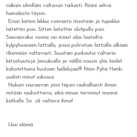
näkisin silmilläni valtavan tarkasti. Pääni selvisi
humalasta täysin.
Ensin käteni liikkui voimasta itsestään ja tupakka
laitettiin pois. Sitten laitettiin olutpullo pois.
Seuraavaksi voima vei minut alas lauteilta
kylpyhuoneen lattialle, jossa polvistuin lattialle alkaen
itkemään valtavasti. Suustani purkautui valtavia
kiitoshuutoja Jeesukselle ja välillä nousin ylös kädet
kohotettuina huutaen hallelujaa!!! Näin Pyhä Henki
uudisti minut uskossa.
Nukuin seuraavan yöni täysin rauhallisesti ilman
mitään rauhoittavia, eikä minun tarvinnut mennä
katkolle. Se oli valtava ihme!
Uusi elämä