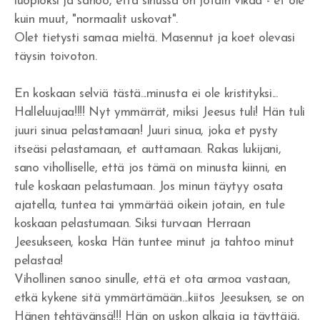
luopioksi ja sanoo, että sinussa on jotain vikaa - et ole
Jumalan armo
kuin muut, "normaalit uskovat".
Olet tietysti samaa mieltä. Masennut ja koet olevasi
Israelin jäännös
täysin toivoton.
Vakavasti Herran
En koskaan selviä tästä...minusta ei ole kristityksi...
Halleluujaa!!!! Nyt ymmärrät, miksi Jeesus tuli! Hän tuli
Inhimillisyyden ansa
juuri sinua pelastamaan! Juuri sinua, joka et pysty
Voitto Hengessä
itseäsi pelastamaan, et auttamaan. Rakas lukijani,
sano viholliselle, että jos tämä on minusta kiinni, en
Olenko Totuudessa?
tule koskaan pelastumaan. Jos minun täytyy osata
ajatella, tuntea tai ymmärtää oikein jotain, en tule
Uskottomuus
koskaan pelastumaan. Siksi turvaan Herraan
He kaikki nukkuivat
Jeesukseen, koska Hän tuntee minut ja tahtoo minut
pelastaa!
Nöyrtyminen ja kärsimys
Vihollinen sanoo sinulle, että et ota armoa vastaan,
etkä kykene sitä ymmärtämään...kiitos Jeesuksen, se on
Me hukumme rikkauteen - sielut seuraavat
Hänen tehtävänsä!!! Hän on uskon alkaja ja täyttäjä,