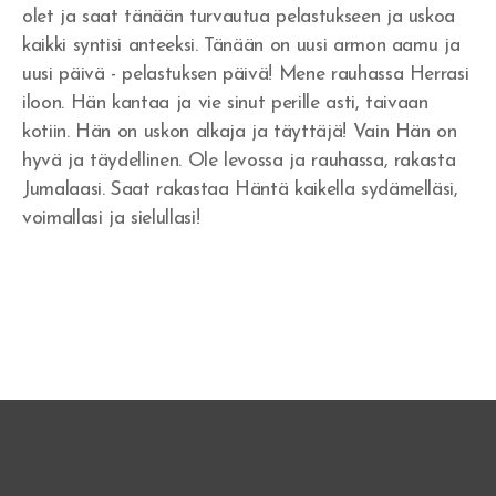
Tuomittu - Arvostettu
olet ja saat tänään turvautua pelastukseen ja uskoa
kaikki syntisi anteeksi. Tänään on uusi armon aamu ja
Alusta asti
uusi päivä - pelastuksen päivä! Mene rauhassa Herrasi
iloon. Hän kantaa ja vie sinut perille asti, taivaan
Ilmestysmaja
kotiin. Hän on uskon alkaja ja täyttäjä! Vain Hän on
hyvä ja täydellinen. Ole levossa ja rauhassa, rakasta
Jumalaasi. Saat rakastaa Häntä kaikella sydämelläsi,
voimallasi ja sielullasi!
Rakkaudentunnustus
Rakkauslaulu