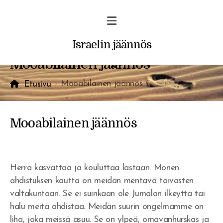
Israelin jäännös
Mooabilainen jäännös
Mooabilainen jäännös
Etusivu
Profetiat ja unet
Mooabilainen jäännös
Vakava varoitus uskoville
Rohkaisu/ilmestys
Herra kasvattaa ja kouluttaa lastaan. Monen
ahdistuksen kautta on meidän mentävä taivasten
valtakuntaan. Se ei suinkaan ole Jumalan ilkeyttä tai
halu meitä ahdistaa. Meidän suurin ongelmamme on
liha, joka meissä asuu. Se on ylpeä, omavanhurskas ja