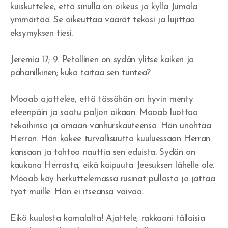
kuiskuttelee, että sinulla on oikeus ja kyllä Jumala
Rakkautta veljiäni kohtaan
ymmärtää. Se oikeuttaa väärät tekosi ja lujittaa
eksymyksen tiesi.
Jumala vapauttaa synnistä
Armoa armon päälle
Jeremia 17; 9. Petollinen on sydän ylitse kaiken ja
pahanilkinen; kuka taitaa sen tuntea?
Herätys tulee - vaino alkaa
Mooab ajattelee, että tässähän on hyvin menty
Veljesten sovinto
eteenpäin ja saatu paljon aikaan. Mooab luottaa
Itsensä hyväksyminen
tekoihinsa ja omaan vanhurskauteensa. Hän unohtaa
Herran. Hän kokee turvallisuutta kuuluessaan Herran
Tuomitseminen
kansaan ja tahtoo nauttia sen eduista. Sydän on
kaukana Herrasta, eikä kaipuuta Jeesuksen lähelle ole.
Iankaikkisia siunauksia
Mooab käy herkuttelemassa rusinat pullasta ja jättää
työt muille. Hän ei itseänsä vaivaa.
Viisauden ja tiedon viettelys
Eikö kuulosta kamalalta! Ajattele, rakkaani tällaisia