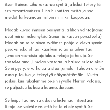
itseriittoinen. Liha rakastaa syntiä ja keksii tekosyitä
Herätys!
sen toteuttamiseen. Liha huiputtaa meitä ja saa
meidät lankeamaan milloin mihinkin kuoppaan.
Jerobeam vai Paavali?
Rukousvastauksia ja Jumalan huolenpitoa
Mooab kuvaa ihmisen perisyntiä ja lihan ydintä(nämä
ovat minun näkemyksiä Sanan ja kasvun perusteella).
Miksi ei tule herätystä?
Mooab on se salainen sydämen pohjalla oleva synnin
pesäke, joka ohjaa ikäänkuin salaa ja aiheuttaa
Tapahtukoon Sinun tahtosi
Jumalan vastaisia ajatuksia, tekoja ja haluja. Se
taistelee aina Jumalaa vastaan ja haluaa selvitä yksin.
Herran koulussa
Se ei pysty, eikä halua alistua Jumalan tahdon alle. Se
Missä on armo?
osaa piiloutua ja tekeytyä näkymättömäksi. Mutta
joskus, kun rukoilemme oikein syvälle Herran valossa,
Tuli syttyy rinnassa
se paljastuu kaikessa kaameudessaan.
Voittoja
Se huiputtaa monia uskovia luulemaan itsestään
Eben-ezer
liikoja. Se valehtelee, että heillä ei ole syntiä. Se