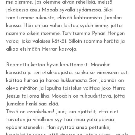
me olemme. Jos olemme aivan rehellisiä, meissä
jokaisessa asuu Mooab syvällä sydämessä. Siksi
Yritänkö pelastaa itseni?
tarvitsemme rukousta, elävää kohtaamista Jumalan
Seuraatko Jeesusta?
kanssa. Hän antaa valon loistaa sydämiimme, jotta
näemme oikein itsemme. Tarvitsemme Pyhän Hengen
Pyydä rakkautta ja saat sen
valoa, joka valaisee kätköt. Silloin saamme herätä ja
alkaa etsimään Herran kasvoja.
Jumalan Sanan kunnioittaminen
Suoritusta ja taistelua
Raamattu kertoo hyvin koruttomasti Mooabin
kansasta ja sen etsikkoajasta, kuinka se viimeiseen asti
Uskon henki ja kuuliaisuus
koittaa huitoa ja haroa hukkumasta. Sen jäännös on
oleva mitätön ja lopulta taistelun voittaa joko Herra
Hedelmän tuottaminen ja suhde Herraan
Jeesus tai oma liha. Mooabin on tuhouduttava, jotta
Sinulle joka odotat
Jumalan henki saa elää.
Tässä on evankeliumi! Juuri, kun ajattelit, että olet
Tottelemattomuus
toivoton ja vihollinen syyttää sinua yötä päivää
epäonnistuneeksi. Hän syyttää sinua petturiksi,
Saulin uhri