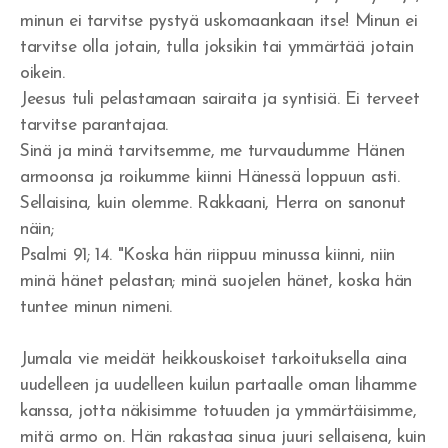
Voimaton usko
minun ei tarvitse pystyä uskomaankaan itse! Minun ei
tarvitse olla jotain, tulla joksikin tai ymmärtää jotain
Menestysteologian alkujuuri
oikein.
Jeesus tuli pelastamaan sairaita ja syntisiä. Ei terveet
Kenelle kunnia?
tarvitse parantajaa.
Jaakob Herran palvelijana
Sinä ja minä tarvitsemme, me turvaudumme Hänen
armoonsa ja roikumme kiinni Hänessä loppuun asti.
Kuninkaan kunnia on vastuullisuus
Sellaisina, kuin olemme. Rakkaani, Herra on sanonut
näin;
Laki ja armo
Psalmi 91; 14. "Koska hän riippuu minussa kiinni, niin
minä hänet pelastan; minä suojelen hänet, koska hän
Mooabilainen jäännös
tuntee minun nimeni.
Sydämen palvelu
Jumala vie meidät heikkouskoiset tarkoituksella aina
Rakkauden valinta
uudelleen ja uudelleen kuilun partaalle oman lihamme
kanssa, jotta näkisimme totuuden ja ymmärtäisimme,
Joosua ja Kaaleb sukupolvi
mitä armo on. Hän rakastaa sinua juuri sellaisena, kuin