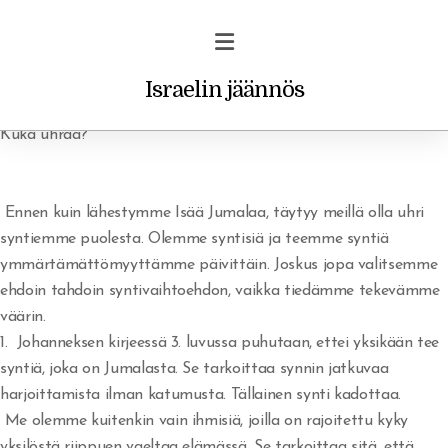
Israelin jäännös
Kuka uhraa?
Ennen kuin lähestymme Isää Jumalaa, täytyy meillä olla uhri
Profetiat ja unet
syntiemme puolesta. Olemme syntisiä ja teemme syntiä
ymmärtämättömyyttämme päivittäin. Joskus jopa valitsemme
Vakava varoitus uskoville
ehdoin tahdoin syntivaihtoehdon, vaikka tiedämme tekevämme
väärin.
Rohkaisu/ilmestys
1. Johanneksen kirjeessä 3. luvussa puhutaan, ettei yksikään tee
syntiä, joka on Jumalasta. Se tarkoittaa synnin jatkuvaa
harjoittamista ilman katumusta. Tällainen synti kadottaa.
Me olemme kuitenkin vain ihmisiä, joilla on rajoitettu kyky
yksilöstä riippuen vaeltaa elämässä. Se tarkoittaa sitä, että