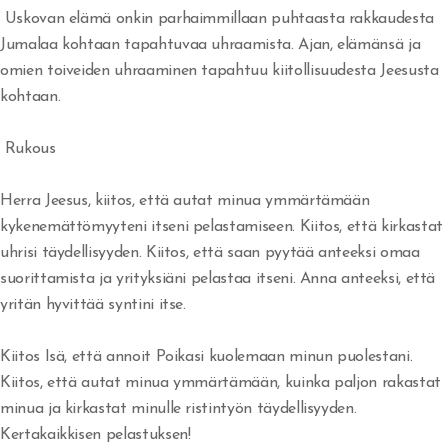
Uskovan elämä onkin parhaimmillaan puhtaasta rakkaudesta
Rakkautta veljiäni kohtaan
Jumalaa kohtaan tapahtuvaa uhraamista. Ajan, elämänsä ja
Jumala vapauttaa synnistä
omien toiveiden uhraaminen tapahtuu kiitollisuudesta Jeesusta
kohtaan.
Armoa armon päälle
Rukous
Herätys tulee - vaino alkaa
Herra Jeesus, kiitos, että autat minua ymmärtämään
Veljesten sovinto
kykenemättömyyteni itseni pelastamiseen. Kiitos, että kirkastat
Itsensä hyväksyminen
uhrisi täydellisyyden. Kiitos, että saan pyytää anteeksi omaa
suorittamista ja yrityksiäni pelastaa itseni. Anna anteeksi, että
Tuomitseminen
yritän hyvittää syntini itse.
Iankaikkisia siunauksia
Kiitos Isä, että annoit Poikasi kuolemaan minun puolestani.
Viisauden ja tiedon viettelys
Kiitos, että autat minua ymmärtämään, kuinka paljon rakastat
minua ja kirkastat minulle ristintyön täydellisyyden.
Kertakaikkisen pelastuksen!