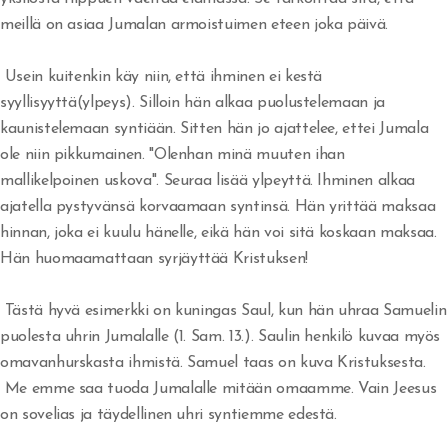
meillä on asiaa Jumalan armoistuimen eteen joka päivä.
Herätys!
Usein kuitenkin käy niin, että ihminen ei kestä
Jerobeam vai Paavali?
syyllisyyttä(ylpeys). Silloin hän alkaa puolustelemaan ja
Rukousvastauksia ja Jumalan huolenpitoa
kaunistelemaan syntiään. Sitten hän jo ajattelee, ettei Jumala
ole niin pikkumainen. "Olenhan minä muuten ihan
Miksi ei tule herätystä?
mallikelpoinen uskova". Seuraa lisää ylpeyttä. Ihminen alkaa
ajatella pystyvänsä korvaamaan syntinsä. Hän yrittää maksaa
Tapahtukoon Sinun tahtosi
hinnan, joka ei kuulu hänelle, eikä hän voi sitä koskaan maksaa.
Herran koulussa
Hän huomaamattaan syrjäyttää Kristuksen!
Missä on armo?
Tästä hyvä esimerkki on kuningas Saul, kun hän uhraa Samuelin
puolesta uhrin Jumalalle (1. Sam. 13.). Saulin henkilö kuvaa myös
Tuli syttyy rinnassa
omavanhurskasta ihmistä. Samuel taas on kuva Kristuksesta.
Voittoja
Me emme saa tuoda Jumalalle mitään omaamme. Vain Jeesus
on sovelias ja täydellinen uhri syntiemme edestä.
Eben-ezer