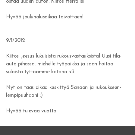
ostaa uuden auton. Kiitos Herralle!
Herätys!
Hyvää joulunalusaikaa toivottaen!
Jerobeam vai Paavali?
Rukousvastauksia ja Jumalan huolenpitoa
9/1/2012
Miksi ei tule herätystä?
Kiitos Jeesus lukuisista rukousvastauksista! Uusi tila-
Tapahtukoon Sinun tahtosi
auto pihassa, miehelle työpaikka ja saan hoitaa
suloista tyttöämme kotona <3
Herran koulussa
Nyt on taas aikaa keskittyä Sanaan ja rukoukseen-
Missä on armo?
lempipuuhaani :)
Tuli syttyy rinnassa
Hyvää tulevaa vuotta!
Voittoja
Eben-ezer