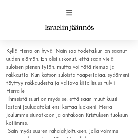
Israelin jäännös
18/12/11
Kyllä Herra on hyvä! Näin saa todeta,kun on saanut
uuden elämän. En olisi uskonut, että saan vielä
suloisen pienen tytön, mutta voi tätä riemua ja
Profetiat ja unet
rakkautta. Kun katson suloista taapertajaa, sydämeni
täyttyy rakkaudesta ja valtava kiitollisuus tulvii
Vakava varoitus uskoville
Herralle!
Rohkaisu/ilmestys
Ihmeistä suuri on myös se, että saan muut kuusi
lastani jouluaatoksi ensi kertaa luokseni. Herra
joulumme siunatkoon ja antakoon Kristuksen tuoksun
kotiimme.
Sain myös suuren rahalahjoituksen, jolla voimme