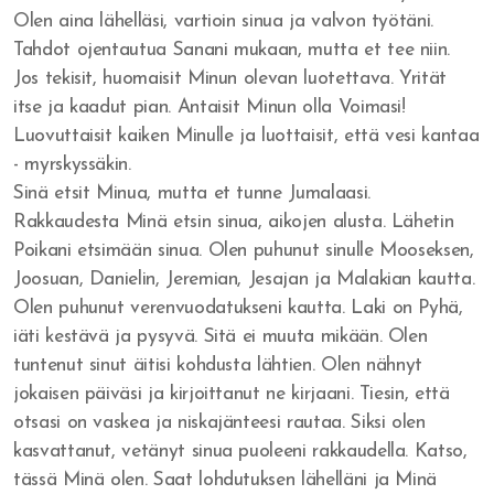
Olen aina lähelläsi, vartioin sinua ja valvon työtäni.
Herätys!
Tahdot ojentautua Sanani mukaan, mutta et tee niin.
Jos tekisit, huomaisit Minun olevan luotettava. Yrität
Jerobeam vai Paavali?
itse ja kaadut pian. Antaisit Minun olla Voimasi!
Rukousvastauksia ja Jumalan huolenpitoa
Luovuttaisit kaiken Minulle ja luottaisit, että vesi kantaa
- myrskyssäkin.
Miksi ei tule herätystä?
Sinä etsit Minua, mutta et tunne Jumalaasi.
Rakkaudesta Minä etsin sinua, aikojen alusta. Lähetin
Tapahtukoon Sinun tahtosi
Poikani etsimään sinua. Olen puhunut sinulle Mooseksen,
Joosuan, Danielin, Jeremian, Jesajan ja Malakian kautta.
Herran koulussa
Olen puhunut verenvuodatukseni kautta. Laki on Pyhä,
Missä on armo?
iäti kestävä ja pysyvä. Sitä ei muuta mikään. Olen
tuntenut sinut äitisi kohdusta lähtien. Olen nähnyt
Tuli syttyy rinnassa
jokaisen päiväsi ja kirjoittanut ne kirjaani. Tiesin, että
otsasi on vaskea ja niskajänteesi rautaa. Siksi olen
Voittoja
kasvattanut, vetänyt sinua puoleeni rakkaudella. Katso,
Eben-ezer
tässä Minä olen. Saat lohdutuksen lähelläni ja Minä