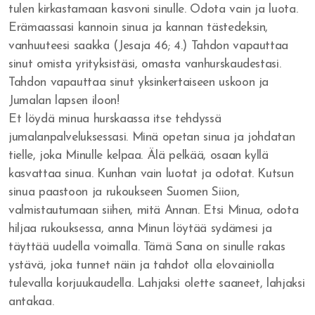
tulen kirkastamaan kasvoni sinulle. Odota vain ja luota.
Rakkautta veljiäni kohtaan
Erämaassasi kannoin sinua ja kannan tästedeksin,
vanhuuteesi saakka (Jesaja 46; 4.) Tahdon vapauttaa
Jumala vapauttaa synnistä
sinut omista yrityksistäsi, omasta vanhurskaudestasi.
Armoa armon päälle
Tahdon vapauttaa sinut yksinkertaiseen uskoon ja
Jumalan lapsen iloon!
Herätys tulee - vaino alkaa
Et löydä minua hurskaassa itse tehdyssä
jumalanpalveluksessasi. Minä opetan sinua ja johdatan
Veljesten sovinto
tielle, joka Minulle kelpaa. Älä pelkää, osaan kyllä
Itsensä hyväksyminen
kasvattaa sinua. Kunhan vain luotat ja odotat. Kutsun
sinua paastoon ja rukoukseen Suomen Siion,
Tuomitseminen
valmistautumaan siihen, mitä Annan. Etsi Minua, odota
hiljaa rukouksessa, anna Minun löytää sydämesi ja
Iankaikkisia siunauksia
täyttää uudella voimalla. Tämä Sana on sinulle rakas
ystävä, joka tunnet näin ja tahdot olla elovainiolla
Viisauden ja tiedon viettelys
tulevalla korjuukaudella. Lahjaksi olette saaneet, lahjaksi
antakaa.