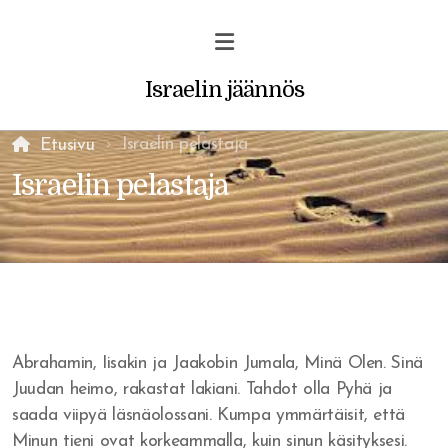
Israelin jäännös
Israelin pelastaja
Etusivu
Israelin pelastaja
Profetiat ja unet
Vakava varoitus uskoville
Rohkaisu/ilmestys
Abrahamin, Iisakin ja Jaakobin Jumala, Minä Olen. Sinä
Juudan heimo, rakastat lakiani. Tahdot olla Pyhä ja
saada viipyä läsnäolossani. Kumpa ymmärtäisit, että
Minun tieni ovat korkeammalla, kuin sinun käsityksesi.