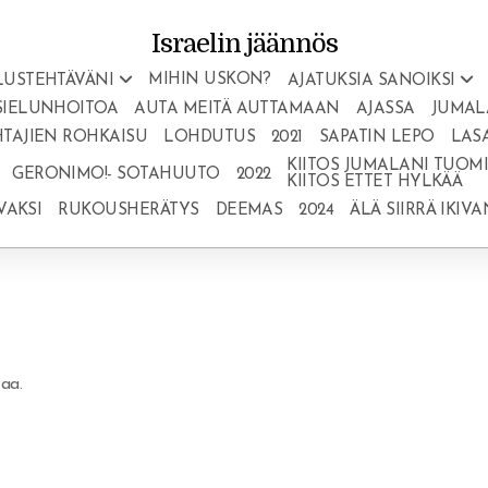
Israelin jäännös
MIHIN USKON?
LUSTEHTÄVÄNI
AJATUKSIA SANOIKSI
SIELUNHOITOA
AUTA MEITÄ AUTTAMAAN
AJASSA
JUMAL
TAJIEN ROHKAISU
LOHDUTUS
2021
SAPATIN LEPO
LAS
KIITOS JUMALANI TUOMIO
GERONIMO!- SOTAHUUTO
2022
KIITOS ETTET HYLKÄÄ
VAKSI
RUKOUSHERÄTYS
DEEMAS
2024
ÄLÄ SIIRRÄ IKIV
soi!
aa.