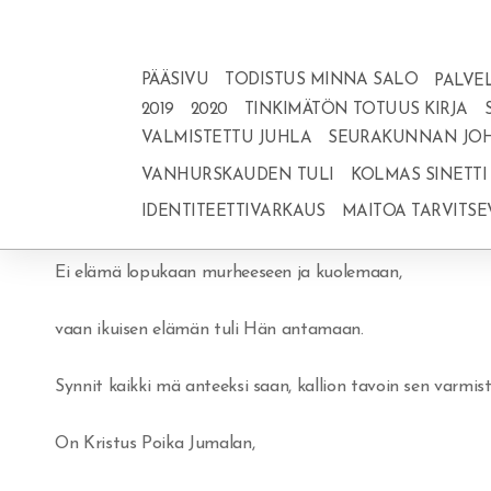
PÄÄSIVU
TODISTUS MINNA SALO
PALVE
2019
2020
TINKIMÄTÖN TOTUUS KIRJA
VALMISTETTU JUHLA
SEURAKUNNAN JOH
Jeesus rakkahin on mulle, siksi tahdon kertoa sen sulle.
VANHURSKAUDEN TULI
KOLMAS SINETTI
IDENTITEETTIVARKAUS
MAITOA TARVITSE
Ei onnea suurempaa kokea voi, kun Totuuden nähdä Hän 
Ei elämä lopukaan murheeseen ja kuolemaan,
vaan ikuisen elämän tuli Hän antamaan.
Synnit kaikki mä anteeksi saan, kallion tavoin sen varmist
On Kristus Poika Jumalan,