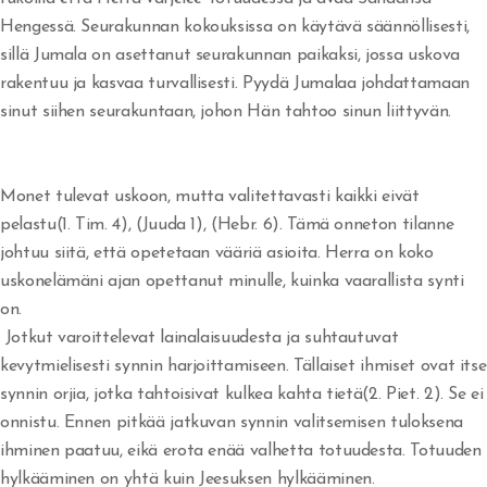
Hengessä. Seurakunnan kokouksissa on käytävä säännöllisesti,
Herätys!
sillä Jumala on asettanut seurakunnan paikaksi, jossa uskova
rakentuu ja kasvaa turvallisesti. Pyydä Jumalaa johdattamaan
Jerobeam vai Paavali?
sinut siihen seurakuntaan, johon Hän tahtoo sinun liittyvän.
Rukousvastauksia ja Jumalan huolenpitoa
Miksi ei tule herätystä?
Monet tulevat uskoon, mutta valitettavasti kaikki eivät
pelastu(1. Tim. 4), (Juuda 1), (Hebr. 6). Tämä onneton tilanne
Tapahtukoon Sinun tahtosi
johtuu siitä, että opetetaan vääriä asioita. Herra on koko
Herran koulussa
uskonelämäni ajan opettanut minulle, kuinka vaarallista synti
on.
Missä on armo?
Jotkut varoittelevat lainalaisuudesta ja suhtautuvat
kevytmielisesti synnin harjoittamiseen. Tällaiset ihmiset ovat itse
Tuli syttyy rinnassa
synnin orjia, jotka tahtoisivat kulkea kahta tietä(2. Piet. 2). Se ei
Voittoja
onnistu. Ennen pitkää jatkuvan synnin valitsemisen tuloksena
ihminen paatuu, eikä erota enää valhetta totuudesta. Totuuden
Eben-ezer
hylkääminen on yhtä kuin Jeesuksen hylkääminen.