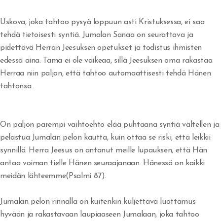
Rakkautta veljiäni kohtaan
Uskova, joka tahtoo pysyä loppuun asti Kristuksessa, ei saa
Jumala vapauttaa synnistä
tehdä tietoisesti syntiä. Jumalan Sanaa on seurattava ja
pidettävä Herran Jeesuksen opetukset ja todistus ihmisten
Armoa armon päälle
edessä aina. Tämä ei ole vaikeaa, sillä Jeesuksen oma rakastaa
Herraa niin paljon, että tahtoo automaattisesti tehdä Hänen
Herätys tulee - vaino alkaa
tahtonsa.
Veljesten sovinto
Itsensä hyväksyminen
On paljon parempi vaihtoehto elää puhtaana syntiä vältellen ja
pelastua Jumalan pelon kautta, kuin ottaa se riski, että leikkii
Tuomitseminen
synnillä. Herra Jeesus on antanut meille lupauksen, että Hän
antaa voiman tielle Hänen seuraajanaan. Hänessä on kaikki
Iankaikkisia siunauksia
meidän lähteemme(Psalmi 87).
Viisauden ja tiedon viettelys
Jumalan pelon rinnalla on kuitenkin kuljettava luottamus
hyvään ja rakastavaan laupiaaseen Jumalaan, joka tahtoo