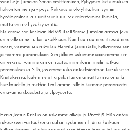
synnille ja Jumalan Sanan vesittäminen, Pyhyyden kutsumuksen
Jumalan armo
halventaminen ja ylpeys. Rakkaus ei ole yhtä, kuin synnin
hyväksyminen ja suvaitsevaisuus. Me rakastamme ihmistä,
Israelin jäännös
mutta emme hyväksy syntiä.
Me emme saa koskaan kieltää itseltämme Jumalan armoa, joka
Vakavasti Herran
on meille annettu kertakaikkiaan. Kun huomaamme itsessämme
Inhimillisyyden ansa
syntiä, viemme sen rukoillen Herralle Jeesuskelle, hylkäämme sen
ja teemme parannuksen. Sen jälkeen uskomme saaneemme sen
Voitto Hengessä
anteeksi ja voimme armon saatuamme iloisin mielin jatkaa
parannuksessa. Sillä, jos emme usko anteeksiantoon Jeesuksessa
Olenko Totuudessa?
Kristuksessa, luulemme että pelastus on ansaittavissa omalla
Uskottomuus
hurskaudella ja meidän teoillamme. Silloin teemme parannusta
omavanhurskaudesta ja ylpeydestä.
He kaikki nukkuivat
Nöyrtyminen ja kärsimys
Herra Jeesus Kristus on uskomme alkaja ja täyttäjä. Hän antaa
rukoukseen vastauksena rauhan sydämeen. Hän ei koskaan
Me hukumme rikkauteen - sielut seuraavat