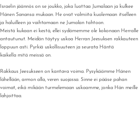
Tuomittu - Arvostettu
Israelin jäännös on se joukko, joka luottaa Jumalaan ja kulkee
Hänen Sanansa mukaan. He ovat valmiita kuolemaan itselleen
Alusta asti
ja haluilleen ja vaihtamaan ne Jumalan tahtoon.
Meistä kukaan ei kestä, ellei sydämemme ole kokonaan Herralle
Ilmestysmaja
antautunut. Meidän täytyy uskoa Herran Jeesuksen rakkauteen
loppuun asti. Pyrkiä uskollisuuteen ja seurata Häntä
kaikella mitä meissä on.
Rakkaudentunnustus
Rakkaus Jeesukseen on kantava voima. Pysykäämme Hänen
Rakkauslaulu
lähellään, armon alla, veren suojassa. Sinne ei pääse pahan
voimat, eikä mikään turmelemaan uskoamme, jonka Hän meille
lahjoittaa.