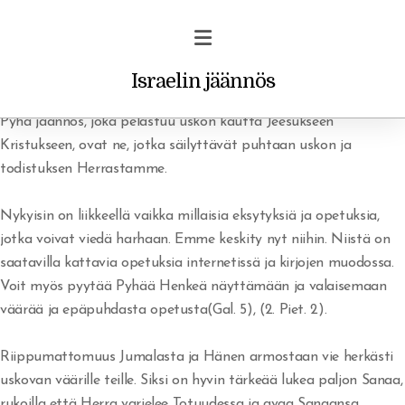
Israelin jäännös
Pyhä jäännös, joka pelastuu uskon kautta Jeesukseen
Kristukseen, ovat ne, jotka säilyttävät puhtaan uskon ja
todistuksen Herrastamme.
Profetiat ja unet
Nykyisin on liikkeellä vaikka millaisia eksytyksiä ja opetuksia,
jotka voivat viedä harhaan. Emme keskity nyt niihin. Niistä on
Vakava varoitus uskoville
saatavilla kattavia opetuksia internetissä ja kirjojen muodossa.
Voit myös pyytää Pyhää Henkeä näyttämään ja valaisemaan
Rohkaisu/ilmestys
väärää ja epäpuhdasta opetusta(Gal. 5), (2. Piet. 2).
Riippumattomuus Jumalasta ja Hänen armostaan vie herkästi
uskovan väärille teille. Siksi on hyvin tärkeää lukea paljon Sanaa,
rukoilla että Herra varjelee Totuudessa ja avaa Sanaansa