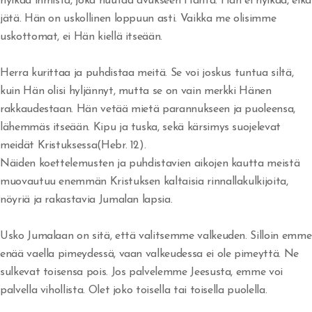
hylkää ihmistä, joka huutaa avukseen Häntä. Hän ei hylkää, eikä
Voimaton usko
jätä. Hän on uskollinen loppuun asti. Vaikka me olisimme
uskottomat, ei Hän kiellä itseään.
Menestysteologian alkujuuri
Herra kurittaa ja puhdistaa meitä. Se voi joskus tuntua siltä,
Kenelle kunnia?
kuin Hän olisi hyljännyt, mutta se on vain merkki Hänen
Jaakob Herran palvelijana
rakkaudestaan. Hän vetää mietä parannukseen ja puoleensa,
lähemmäs itseään. Kipu ja tuska, sekä kärsimys suojelevat
Kuninkaan kunnia on vastuullisuus
meidät Kristuksessa(Hebr. 12).
Näiden koettelemusten ja puhdistavien aikojen kautta meistä
Laki ja armo
muovautuu enemmän Kristuksen kaltaisia rinnallakulkijoita,
Mooabilainen jäännös
nöyriä ja rakastavia Jumalan lapsia.
Sydämen palvelu
Usko Jumalaan on sitä, että valitsemme valkeuden. Silloin emme
enää vaella pimeydessä, vaan valkeudessa ei ole pimeyttä. Ne
Rakkauden valinta
sulkevat toisensa pois. Jos palvelemme Jeesusta, emme voi
Joosua ja Kaaleb sukupolvi
palvella vihollista. Olet joko toisella tai toisella puolella.