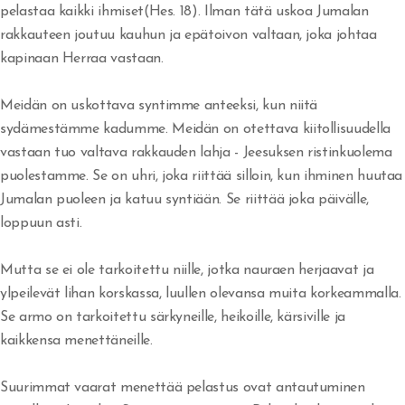
pelastaa kaikki ihmiset(Hes. 18). Ilman tätä uskoa Jumalan
Yritänkö pelastaa itseni?
rakkauteen joutuu kauhun ja epätoivon valtaan, joka johtaa
kapinaan Herraa vastaan.
Seuraatko Jeesusta?
Meidän on uskottava syntimme anteeksi, kun niitä
Pyydä rakkautta ja saat sen
sydämestämme kadumme. Meidän on otettava kiitollisuudella
Jumalan Sanan kunnioittaminen
vastaan tuo valtava rakkauden lahja - Jeesuksen ristinkuolema
puolestamme. Se on uhri, joka riittää silloin, kun ihminen huutaa
Suoritusta ja taistelua
Jumalan puoleen ja katuu syntiään. Se riittää joka päivälle,
loppuun asti.
Uskon henki ja kuuliaisuus
Mutta se ei ole tarkoitettu niille, jotka nauraen herjaavat ja
Hedelmän tuottaminen ja suhde Herraan
ylpeilevät lihan korskassa, luullen olevansa muita korkeammalla.
Sinulle joka odotat
Se armo on tarkoitettu särkyneille, heikoille, kärsiville ja
kaikkensa menettäneille.
Tottelemattomuus
Suurimmat vaarat menettää pelastus ovat antautuminen
Saulin uhri