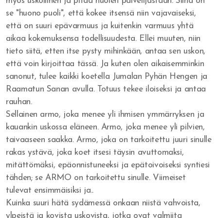
myös uskollinen ja pitää huolen palvelijastaan. Siinä on
Rakkautta veljiäni kohtaan
se "huono puoli", että kokee itsensä niin vajavaiseksi,
että on suuri epävarmuus ja kuitenkin varmuus yhtä
Jumala vapauttaa synnistä
aikaa kokemuksensa todellisuudesta. Ellei muuten, niin
tieto siitä, etten itse pysty mihinkään, antaa sen uskon,
Armoa armon päälle
että voin kirjoittaa tässä. Ja kuten olen aikaisemminkin
sanonut, tulee kaikki koetella Jumalan Pyhän Hengen ja
Herätys tulee - vaino alkaa
Raamatun Sanan avulla. Totuus tekee iloiseksi ja antaa
Veljesten sovinto
rauhan.
Sellainen armo, joka menee yli ihmisen ymmärryksen ja
Itsensä hyväksyminen
kauankin uskossa eläneen. Armo, joka menee yli pilvien,
taivaaseen saakka. Armo, joka on tarkoitettu juuri sinulle
Tuomitseminen
rakas ystävä, joka koet itsesi täysin avuttomaksi,
Iankaikkisia siunauksia
mitättömäksi, epäonnistuneeksi ja epätoivoiseksi syntiesi
tähden; se ARMO on tarkoitettu sinulle. Viimeiset
Viisauden ja tiedon viettelys
tulevat ensimmäisiksi ja..
Kuinka suuri hätä sydämessä onkaan niistä vahvoista,
ylpeistä ja kovista uskovista, jotka ovat valmiita