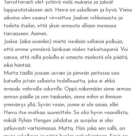
Toivottavasti olet ystävä vielä mukana ja jaksat
loppurutistukseen asti. Herra on uskollinen ja hyvä. Viime
Herätys!
aikoina olen saanut virvoittua Jaakon rohkaisuista ja
Jerobeam vai Paavali?
todeta itsekin, että yksin armosta ollaan menossa
taivaaseen. Aamen.
Rukousvastauksia ja Jumalan huolenpitoa
Joskus (aika useinkin) meitä viedään sellaisia polkuja,
että emme ymmärrä lainkaan niiden tarkoitusperiä. Voi
Miksi ei tule herätystä?
sanoa, että niillä poluilla ei omasta mielestä ole päätä,
Tapahtukoon Sinun tahtosi
eikä häntää.
Mutta täällä jossain usvain ja pimeän peitossa saa
Herran koulussa
katsella jotain sellaista todellisuutta, joka ei ehkä
avaudu vahvoille uskoville. Oppii näkemään sinne armoa
Missä on armo?
armon päälle ja sen taaksekin, sinne mihin ei ihmisen
Tuli syttyy rinnassa
ymmärrys yllä. Syviin vesiin, jonne ei ole asiaa, ellei
Herra itse matkaa suunnittele. Se olisi hyvin vaarallista,
Voittoja
mikäli Pyhän Hengen johdatus ja suojelus ei olisi
jatkuvasti vartioimassa. Mutta, Hän joka sen sallii, on
Eben-ezer