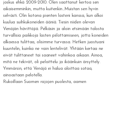
joskus ehkä 2009-2010. Olen saattanut kertoa sen
Voimaton usko
aikaisemminkin, mutta kuitenkin...Muistan sen hyvin
selvästi. Olin kotona pienten lasteni kanssa, kun alkoi
Menestysteologian alkujuuri
kuulua suihkukoneiden ääniä. Tiesin niiden olevan
Kenelle kunnia?
Venäjän hävittäjiä. Pelkäsin ja aloin etsimään talosta
turvallisia paikkoja lasten piilottamiseen, jotta koneiden
Jaakob Herran palvelijana
alkaessa tulittaa, olisimme turvassa. Hetken juostuani
kuuntelin, kuinka ne vain lentelivät. Yhtään kertaa ne
Kuninkaan kunnia on vastuullisuus
eivät tulittaneet tai saaneet vahinkoa aikaan. Ainoa,
Laki ja armo
mitä ne tekivät, oli peloittelu ja ikäänkuin ärsyttely.
Ymmärsin, että Venäjä ei halua aloittaa sotaa,
Mooabilainen jäännös
ainoastaan pelotella.
Rukoillaan Suomen rajojen puolesta, aamen
Sydämen palvelu
Rakkauden valinta
Joosua ja Kaaleb sukupolvi