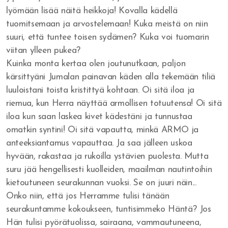
lyömään lisää näitä heikkoja! Kovalla kädellä
Yritänkö pelastaa itseni?
tuomitsemaan ja arvostelemaan! Kuka meistä on niin
suuri, että tuntee toisen sydämen? Kuka voi tuomarin
Seuraatko Jeesusta?
viitan ylleen pukea?
Pyydä rakkautta ja saat sen
Kuinka monta kertaa olen joutunutkaan, paljon
kärsittyäni Jumalan painavan käden alla tekemään tiliä
Jumalan Sanan kunnioittaminen
luuloistani toista kristittyä kohtaan. Oi sitä iloa ja
riemua, kun Herra näyttää armollisen totuutensa! Oi sitä
Suoritusta ja taistelua
iloa kun saan laskea kivet kädestäni ja tunnustaa
omatkin syntini! Oi sitä vapautta, minkä ARMO ja
Uskon henki ja kuuliaisuus
anteeksiantamus vapauttaa. Ja saa jälleen uskoa
Hedelmän tuottaminen ja suhde Herraan
hyvään, rakastaa ja rukoilla ystävien puolesta. Mutta
suru jää hengellisesti kuolleiden, maailman nautintoihin
Sinulle joka odotat
kietoutuneen seurakunnan vuoksi. Se on juuri näin...
Onko niin, että jos Herramme tulisi tänään
Tottelemattomuus
seurakuntamme kokoukseen, tuntisimmeko Häntä? Jos
Saulin uhri
Hän tulisi pyörätuolissa, sairaana, vammautuneena,