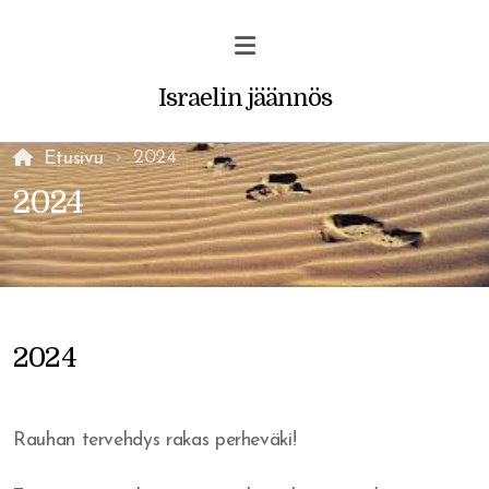
Israelin jäännös
2024
Etusivu
2024
Profetiat ja unet
Vakava varoitus uskoville
2024
Rohkaisu/ilmestys
Rauhan tervehdys rakas perheväki!