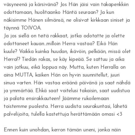
väsyneenä ja kärsivänä? Jos Hän jäisi vain takapenkkiin
Jumalan armo
odottamaan, huolitaanko Häntä seuraan? Ja kun
näkisimme Hänen silmänsä, ne olisivat kirkkaan siniset ja
Israelin jäännös
täynnä TOIVOA.
Vakavasti Herran
Ja jos siellä on teitä rakkaat, jotka odotatte ja olette
odottaneet kauan...milloin Herra vastaa? Eikö Hän
Inhimillisyyden ansa
kuule? Vaikka kuinka huudan, ikävöin, pelkään, missä olet
Herra!? Tiedän rakas, se käy kipeää. Se sattuu ja aika
Voitto Hengessä
vain jatkuu, eikä loppua näy. Mutta, kuten Herralla on
Olenko Totuudessa?
aina MUTTA, kaiken Hän on hyvin suunnitellut, juuri
sinua varten. Hän vastaa eräänä päivänä ja saat nähdä
Uskottomuus
ja ymmärtää. Ehkä saat voitelusi takaisin, saat uudistua
ja palata ensirakkauteen! Jäämme rukoilemaan
He kaikki nukkuivat
toistemme puolesta. Herra uudista seurakuntasi, lähetä
palvelijoita, tulella kastettuja herättämään omasi <3
Nöyrtyminen ja kärsimys
Me hukumme rikkauteen - sielut seuraavat
Ennen kuin unohdan, kerron tämän uneni, jonka näin