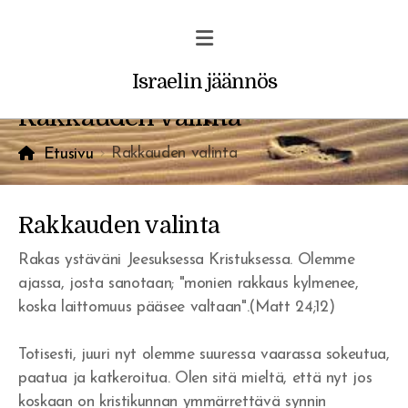
Israelin jäännös
Rakkauden valinta
Rakkauden valinta
Etusivu
Profetiat ja unet
Rakkauden valinta
Vakava varoitus uskoville
Rakas ystäväni Jeesuksessa Kristuksessa. Olemme
ajassa, josta sanotaan; "monien rakkaus kylmenee,
Rohkaisu/ilmestys
koska laittomuus pääsee valtaan".(Matt 24;12)
Totisesti, juuri nyt olemme suuressa vaarassa sokeutua,
paatua ja katkeroitua. Olen sitä mieltä, että nyt jos
koskaan on kristikunnan ymmärrettävä synnin