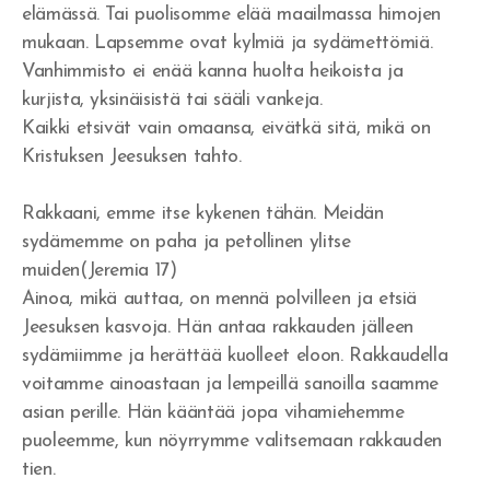
elämässä. Tai puolisomme elää maailmassa himojen
Rakkautta veljiäni kohtaan
mukaan. Lapsemme ovat kylmiä ja sydämettömiä.
Vanhimmisto ei enää kanna huolta heikoista ja
Jumala vapauttaa synnistä
kurjista, yksinäisistä tai sääli vankeja.
Armoa armon päälle
Kaikki etsivät vain omaansa, eivätkä sitä, mikä on
Kristuksen Jeesuksen tahto.
Herätys tulee - vaino alkaa
Rakkaani, emme itse kykenen tähän. Meidän
Veljesten sovinto
sydämemme on paha ja petollinen ylitse
Itsensä hyväksyminen
muiden(Jeremia 17)
Ainoa, mikä auttaa, on mennä polvilleen ja etsiä
Tuomitseminen
Jeesuksen kasvoja. Hän antaa rakkauden jälleen
sydämiimme ja herättää kuolleet eloon. Rakkaudella
Iankaikkisia siunauksia
voitamme ainoastaan ja lempeillä sanoilla saamme
asian perille. Hän kääntää jopa vihamiehemme
Viisauden ja tiedon viettelys
puoleemme, kun nöyrrymme valitsemaan rakkauden
tien.