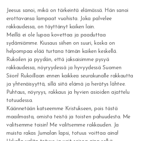
Jeesus sanoi, mikä on tärkeintä elämässä. Hän sanoi
Yritänkö pelastaa itseni?
erottavansa lampaat vuohista. Joka palvelee
Seuraatko Jeesusta?
rakkaudessa, on täyttänyt kaiken lain.
Meillä ei ole lupaa kovettaa ja paaduttaa
Pyydä rakkautta ja saat sen
sydämiämme. Kiusaus siihen on suuri, koska on
helpompaa elää turtana tämän kaiken keskellä.
Jumalan Sanan kunnioittaminen
Rukoilen ja pyydän, että jaksaisimme pysyä
Suoritusta ja taistelua
rakkaudessa, nöyryydessä ja hyvyydessä Suomen
Siion! Rukoillaan ennen kaikkea seurakunalle rakkautta
Uskon henki ja kuuliaisuus
ja yhtenäisyyttä, sillä siitä elämä ja herätys lähtee.
Puhtaus, nöyryys, rakkaus ja hyvien asioiden ajattelu
Hedelmän tuottaminen ja suhde Herraan
totuudessa.
Sinulle joka odotat
Käännetään katseemme Kristukseen, pois tästä
maailmasta, omista teistä ja toisten pahuudesta. Me
Tottelemattomuus
valitsemme toisin! Me valitsemme rakkauden. Ja
muista rakas Jumalan lapsi, totuus voittaa aina!
Saulin uhri