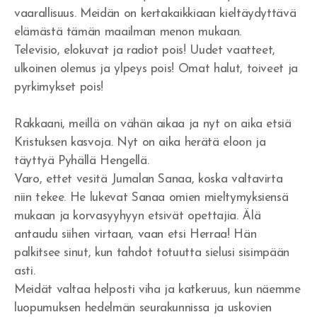
vaarallisuus. Meidän on kertakaikkiaan kieltäydyttävä
Herätys!
elämästä tämän maailman menon mukaan.
Televisio, elokuvat ja radiot pois! Uudet vaatteet,
Jerobeam vai Paavali?
ulkoinen olemus ja ylpeys pois! Omat halut, toiveet ja
Rukousvastauksia ja Jumalan huolenpitoa
pyrkimykset pois!
Miksi ei tule herätystä?
Rakkaani, meillä on vähän aikaa ja nyt on aika etsiä
Kristuksen kasvoja. Nyt on aika herätä eloon ja
Tapahtukoon Sinun tahtosi
täyttyä Pyhällä Hengellä.
Varo, ettet vesitä Jumalan Sanaa, koska valtavirta
Herran koulussa
niin tekee. He lukevat Sanaa omien mieltymyksiensä
Missä on armo?
mukaan ja korvasyyhyyn etsivät opettajia. Älä
antaudu siihen virtaan, vaan etsi Herraa! Hän
Tuli syttyy rinnassa
palkitsee sinut, kun tahdot totuutta sielusi sisimpään
asti.
Voittoja
Meidät valtaa helposti viha ja katkeruus, kun näemme
Eben-ezer
luopumuksen hedelmän seurakunnissa ja uskovien