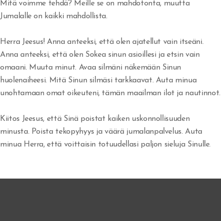
Mitä voimme tehdä? Meille se on mahdotonta, muutta
Jumalan armo
Jumalalle on kaikki mahdollista.
Israelin jäännös
Herra Jeesus! Anna anteeksi, että olen ajatellut vain itseäni.
Anna anteeksi, että olen Sokea sinun asioillesi ja etsin vain
Vakavasti Herran
omaani. Muuta minut. Avaa silmäni näkemään Sinun
Inhimillisyyden ansa
huolenaiheesi. Mitä Sinun silmäsi tarkkaavat. Auta minua
unohtamaan omat oikeuteni, tämän maailman ilot ja nautinnot.
Voitto Hengessä
Kiitos Jeesus, että Sinä poistat kaiken uskonnollisuuden
Olenko Totuudessa?
minusta. Poista tekopyhyys ja väärä jumalanpalvelus. Auta
Uskottomuus
minua Herra, että voittaisin totuudellasi paljon sieluja Sinulle.
He kaikki nukkuivat
Nöyrtyminen ja kärsimys
Me hukumme rikkauteen - sielut seuraavat