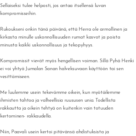
Sellaiseksi tulee helposti, jos antaa itsellensä luvan
Rakkautta veljiäni kohtaan
kompromisseihin.
Jumala vapauttaa synnistä
Rukoukseni onkin tänä päivänä, että Herra ole armollinen ja
Armoa armon päälle
kirkasta minulle uskonnollisuuden rumat kasvot ja poista
minusta kaikki uskonnollisuus ja tekopyhyys.
Herätys tulee - vaino alkaa
Kompromissit vievät myös hengellisen voiman. Sillä Pyhä Henki
Veljesten sovinto
ei voi yhtyä Jumalan Sanan halveksuvaan käyttöön tai sen
Itsensä hyväksyminen
vesittämiseen.
Tuomitseminen
Me luulemme usein tekevämme oikein, kun myötäilemme
ihmisten tahtoa ja valheellisia ruususen unia. Todellista
Iankaikkisia siunauksia
rakkautta ja oikein tehtyä on kuitenkin vain totuuden
Viisauden ja tiedon viettelys
kertominen- rakkaudella.
Niin, Paavali usein kertoi pitävänsä ahdistuksista ja