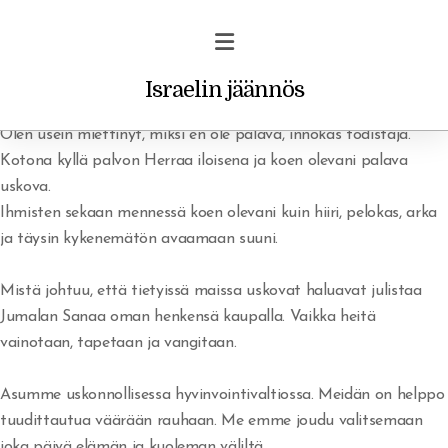
Israelin jäännös
Olen usein miettinyt, miksi en ole palava, innokas todistaja.
Kotona kyllä palvon Herraa iloisena ja koen olevani palava
uskova.
Ihmisten sekaan mennessä koen olevani kuin hiiri, pelokas, arka
Profetiat ja unet
ja täysin kykenemätön avaamaan suuni.
Vakava varoitus uskoville
Mistä johtuu, että tietyissä maissa uskovat haluavat julistaa
Jumalan Sanaa oman henkensä kaupalla. Vaikka heitä
Rohkaisu/ilmestys
vainotaan, tapetaan ja vangitaan.
Asumme uskonnollisessa hyvinvointivaltiossa. Meidän on helppo
tuudittautua väärään rauhaan. Me emme joudu valitsemaan
joka päivä elämän ja kuoleman väliltä.