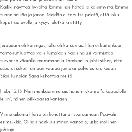
Kaikki näyttää hyvältä. Emme näe hätää ja kärsimystä. Emme
Herätys!
tunne nälkää ja janoa. Meidän ei tarvitse pelätä, että joku
koputtaa ovelle ja kysyy, oletko kristitty.
Jerobeam vai Paavali?
Rukousvastauksia ja Jumalan huolenpitoa
Jerobeam oli kuningas, jolla oli kutsumus. Hän ei kuitenkaan
Miksi ei tule herätystä?
tahtonut luottaa vain Jumalaan, vaan halusi varmistaa
turvansa väärällä mammonalla. Ihmispelko johti siihen, että
Tapahtukoon Sinun tahtosi
suostui sekoittamaan väärää jumalanpalvelusta oikeaan.
Herran koulussa
Siksi Jumalan Sana kehottaa meitä;
Missä on armo?
Hebr. 13: 13. Niin menkäämme siis hänen tykönsä "ulkopuolelle
leirin", hänen pilkkaansa kantaen;
Tuli syttyy rinnassa
Voittoja
Viime aikoina Herra on kehottanut seuraamaan Paavalin
esimerkkiä. Olihan hänkin entinen vainooja, uskonnollinen
Eben-ezer
johtaja.