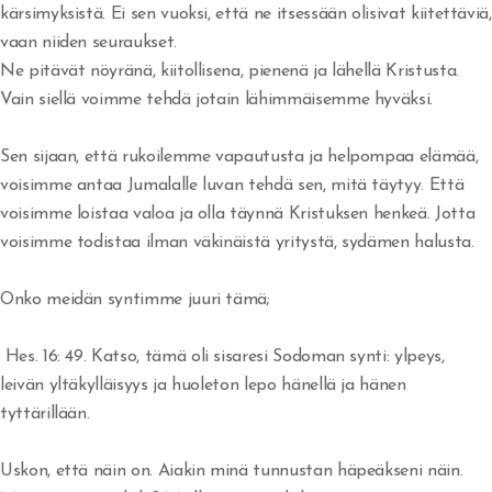
kärsimyksistä. Ei sen vuoksi, että ne itsessään olisivat kiitettäviä,
Yritänkö pelastaa itseni?
vaan niiden seuraukset.
Ne pitävät nöyränä, kiitollisena, pienenä ja lähellä Kristusta.
Seuraatko Jeesusta?
Vain siellä voimme tehdä jotain lähimmäisemme hyväksi.
Pyydä rakkautta ja saat sen
Sen sijaan, että rukoilemme vapautusta ja helpompaa elämää,
Jumalan Sanan kunnioittaminen
voisimme antaa Jumalalle luvan tehdä sen, mitä täytyy. Että
voisimme loistaa valoa ja olla täynnä Kristuksen henkeä. Jotta
Suoritusta ja taistelua
voisimme todistaa ilman väkinäistä yritystä, sydämen halusta.
Uskon henki ja kuuliaisuus
Onko meidän syntimme juuri tämä;
Hedelmän tuottaminen ja suhde Herraan
Hes. 16: 49. Katso, tämä oli sisaresi Sodoman synti: ylpeys,
Sinulle joka odotat
leivän yltäkylläisyys ja huoleton lepo hänellä ja hänen
tyttärillään.
Tottelemattomuus
Uskon, että näin on. Aiakin minä tunnustan häpeäkseni näin.
Saulin uhri