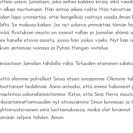
uttaisi uskoa Jumalaan, joka antaa kaikkea kivaa, eikä vaadi
n alkaa murtumaan. Hän antaa aikaa valita. Hän taivuttaa 
umalan lapsi ymmärtää, ettei hengellisiä voittoja saada ilma
uolelta. Se maksaa kaiken. Jos nyt uskova ymmärtää tämän h
lmää. Kristuksen muoto on saanut vallan ja Jumalan elämä a
ee hänelle etovia asioita, joissa hän joskus vaelsi. Nyt hä
uksen antamaa voimaa ja Pyhän Hengen voitelua.
 ainoastaan Jumalan tahdolla väliä. Totuuden etsiminen salat
että olemme palvelleet Sinua etsien omaamme. Olemme tahto
le tuottaneet hedelmää. Anna anteeksi, että emme halunneet
nautintoa uskonelämästämme. Kiitos, että Sinä Herra muuta
iksiantamattomnuuden nyt etsiessämme Sinun kunniaasi ja tu
litsevuotavainen siinä luottamuksessa, minkä olet luvannut. 
ärsimään veljieni tähden. Amen