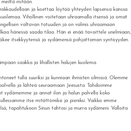
 meiltä mitään.
rakkaudellaan ja koettaa löytää yhteyden lapsensa kanssa
n kuolemaa. Vihollinen voitetaan uhraamalla itsensä ja omat
angellisen valtavan totuuden ja on valmis uhraamaan
lkaa hänessä saada tilaa. Hän ei enää tavoittele unelmiaan,
n näkee itsekkyytensä ja sydämensä pohjattoman syntisyyden.
uimpaan saakka ja lihallisten halujen kuolema.
neet tulla suuriksi ja kunniaan ihmisten silmissä. Olemme
 palvella ja lähteä seuraamaan Jeesusta. Tahdoimme
t sydämemme ja annat ilon ja halun palvella koko
llessamme itse mitättömiksi ja pieniksi. Vaikka emme
Isä, tapahtukoon Sinun tahtosi ja murra sydämeni. Valloita