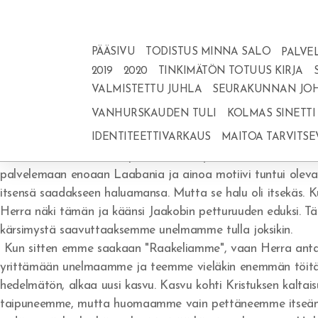
PÄÄSIVU
TODISTUS MINNA SALO
PALVE
2019
2020
TINKIMÄTÖN TOTUUS KIRJA
VALMISTETTU JUHLA
SEURAKUNNAN JOH
VANHURSKAUDEN TULI
KOLMAS SINETTI
Jaakobin kertomus on hyvin kuvaava ja kertoo siitä inhimilli
IDENTITEETTIVARKAUS
MAITOA TARVITSE
Viime aikoina tämä on puhutellut erityisesti katsoessani taak
palvelemaan enoaan Laabania ja ainoa motiivi tuntui oleva
itsensä saadakseen haluamansa. Mutta se halu oli itsekäs. K
Herra näki tämän ja käänsi Jaakobin petturuuden eduksi. T
kärsimystä saavuttaaksemme unelmamme tulla joksikin.
Kun sitten emme saakaan "Raakeliamme", vaan Herra anta
yrittämään unelmaamme ja teemme vieläkin enemmän töitä 
hedelmätön, alkaa uusi kasvu. Kasvu kohti Kristuksen kaltais
taipuneemme, mutta huomaamme vain pettäneemme itseämme.