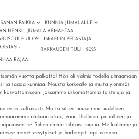
SANAN PAIKKA
KUNNIA JUMALALLE
AN HENKI
JUMALA ARMAHTAA
ARUS-TULE ULOS!
ISRAELIN PELASTAJA
ISTASI -
RAKKAUDEN TULI
2023
a.
ANHAA RAJAA
livat hyvin itsekkäät ja lihalliset. Jaakob lähti
itsemän vuotta palkatta! Hän oli valmis todella uhraamaan
eksi ja saada kunniaa. Nousta korkealle ja muita ylemmäs.
än kasvattamiseen. Jaksamme uskomattomia taisteluja ja
ensin valtavasti. Mutta sitten nousemme uudelleen
ärämme olekaan oikea, vaan lihallinen, pinnallinen ja
 luopumisen tie. Siihen emme tahtoisi taipua. Me luulimme jo
ääsee monet eksytykset ja harhaopit läpi uskovan