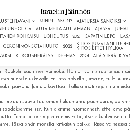
Israelin jäännös
MIHIN USKON?
LUSTEHTÄVÄNI
AJATUKSIA SANOIKSI
SIELUNHOITOA
AUTA MEITÄ AUTTAMAAN
AJASSA
JUMAL
TAJIEN ROHKAISU
LOHDUTUS
2021
SAPATIN LEPO
LAS
KIITOS JUMALANI TUOMIO
GERONIMO!- SOTAHUUTO
2022
KIITOS ETTET HYLKÄÄ
sestä tragediasta, kuinka vaikeaa ihmisen on palvella Jumala
VAKSI
RUKOUSHERÄTYS
DEEMAS
2024
ÄLÄ SIIRRÄ IKIV
sepäin omaa vaellustani Herran palvelijana. Alussa motiivini o
n Raakelin saaminen vaimoksi. Hän oli valmis raatamaan se
uten nuorella uskovalla on into palvella Jumalaa, tulla suur
änäkin päivänä Jumala käyttää lihallisia motiivejamme meid
a meidän saavuttaa oman haluamansa päämäärän, petymme 
saadaksemme sen. Kun olemme huomanneet, ettei oma päämä
uutta. Tämä tie onkin pienenemisen tie, itselle kuolemisen ja
 Tässä onkin monella ratkaisun paikka. Tässä vaiheessa p