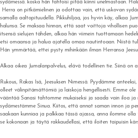
sydämessä. koska hän tahtoisi pitää kiinni unelmastaan. Hal
Herra on pitkämielinen ja odottaa vain, että uskovan sydä
samalla aaltopituudella. Pikkuhiljaa, jos hyvin käy, alkaa J
halunsa. Se maksaa hinnan, että saat voittoja vihollisen p
itsensä sielujen tähden, alkaa hän viimein tuottamaan hede
etsi omaansa ja halua ajatella omaa nautintoaan. Niistä tul
Hän ymmärtää, ettei pysty mihinkään ilman Herransa Jees
Alkaa oikea Jumalanpalvelus, elävä todellinen tie. Siinä on
Rukous, Rakas Isä, Jeesuksen Nimessä. Pyydämme anteeksi, 
olleet välinpitämättömiä ja laiskoja hengellisesti. Emme o
vääntää Sanasi tahtomme mukaiseksi ja saada vain iloa ja 
sydämestämme Sinua. Kiitos, että annat saman innon ja per
saakaan kunniaa ja palkkaa tässä ajassa, anna ilomme olla y
se kokonaan ja täytä rakkaudellasi, että iloiten taipuisin k