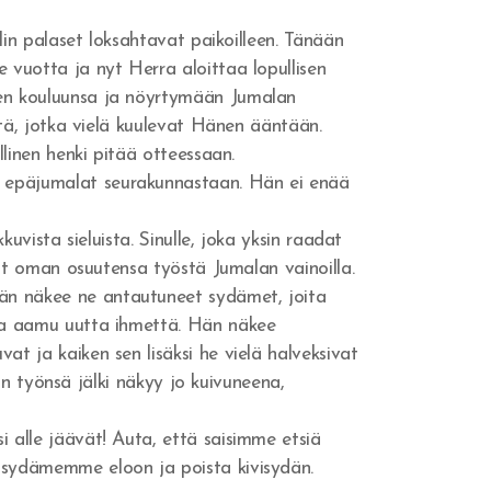
lin palaset loksahtavat paikoilleen. Tänään
 vuotta ja nyt Herra aloittaa lopullisen
nen kouluunsa ja nöyrtymään Jumalan
itä, jotka vielä kuulevat Hänen ääntään.
llinen henki pitää otteessaan.
a epäjumalat seurakunnastaan. Hän ei enää
uvista sieluista. Sinulle, joka yksin raadat
vat oman osuutensa työstä Jumalan vainoilla.
Hän näkee ne antautuneet sydämet, joita
oka aamu uutta ihmettä. Hän näkee
t ja kaiken sen lisäksi he vielä halveksivat
dän työnsä jälki näkyy jo kuivuneena,
 alle jäävät! Auta, että saisimme etsiä
ä sydämemme eloon ja poista kivisydän.