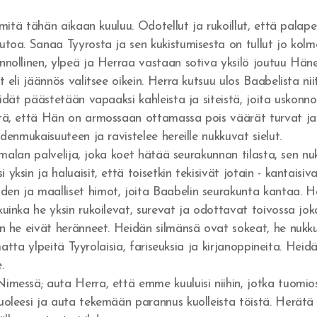
 mitä tähän aikaan kuuluu. Odotellut ja rukoillut, että palape
toa. Sanaa Tyyrosta ja sen kukistumisesta on tullut jo kolme
nnollinen, ylpeä ja Herraa vastaan sotiva yksilö joutuu Hä
 eli jäännös valitsee oikein. Herra kutsuu ulos Baabelista ni
idät päästetään vapaaksi kahleista ja siteistä, joita uskonno
itä, että Hän on armossaan ottamassa pois väärät turvat j
denmukaisuuteen ja ravistelee hereille nukkuvat sielut.
umalan palvelija, joka koet hätää seurakunnan tilasta, sen nukk
ksin ja haluaisit, että toisetkin tekisivät jotain - kantaisi
en ja maalliset himot, joita Baabelin seurakunta kantaa. 
kuinka he yksin rukoilevat, surevat ja odottavat toivossa j
n he eivät heränneet. Heidän silmänsä ovat sokeat, he nukkuva
ematta ylpeitä Tyyrolaisia, fariseuksia ja kirjanoppineita. Hei
e.
messä; auta Herra, että emme kuuluisi niihin, jotka tuomiosi
uoleesi ja auta tekemään parannus kuolleista töistä. Herät