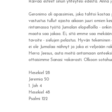
Raivaa esteet sinun yhteytesi edestä. Anna jä
Geronimo oli apassimies, joka tahtoi kostaa
vastustus tullut ajasta aikaan juuri omien ke
rintamassa työtä Jumalan elopelloilla - onki
maata saa jakaa. Ei, sitä emme saa mekään j
tavoite - sielujen pelastus. Hyvän tekeminen
ei ole Jumalaa nähnyt ja joka ei veljeään raka
Herra Jeesus, auta meitä antamaan anteeksi
ottaisimme Sanasi vakavasti. Olkoon sotahu
Hesekiel 28
Jeremia 50
1. Joh 4
Hesekiel 48
Psalmi 122