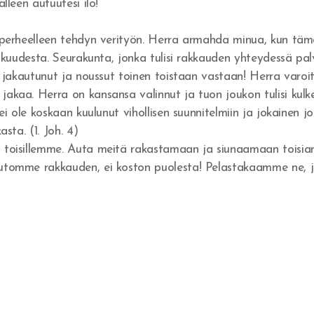
lleen autuutesi ilo!
 perheelleen tehdyn verityön. Herra armahda minua, kun täm
skuudesta. Seurakunta, jonka tulisi rakkauden yhteydessä pal
n jakautunut ja noussut toinen toistaan vastaan! Herra varoit
akaa. Herra on kansansa valinnut ja tuon joukon tulisi kulk
 ei ole koskaan kuulunut vihollisen suunnitelmiin ja jokainen
sta. (1. Joh. 4)
 toisillemme. Auta meitä rakastamaan ja siunaamaan toisi
utomme rakkauden, ei koston puolesta! Pelastakaamme ne, j