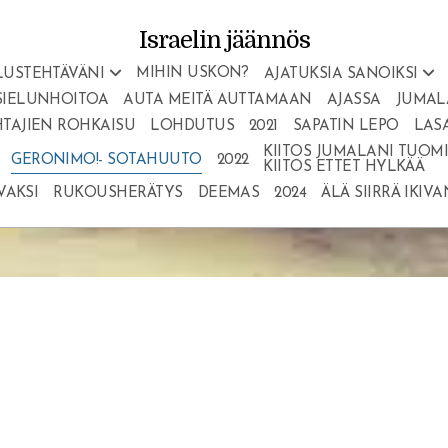
Israelin jäännös
MIHIN USKON?
LUSTEHTÄVÄNI
AJATUKSIA SANOIKSI
SIELUNHOITOA
AUTA MEITÄ AUTTAMAAN
AJASSA
JUMAL
TAJIEN ROHKAISU
LOHDUTUS
2021
SAPATIN LEPO
LAS
KIITOS JUMALANI TUOMIO
GERONIMO!- SOTAHUUTO
2022
KIITOS ETTET HYLKÄÄ
VAKSI
RUKOUSHERÄTYS
DEEMAS
2024
ÄLÄ SIIRRÄ IKIV