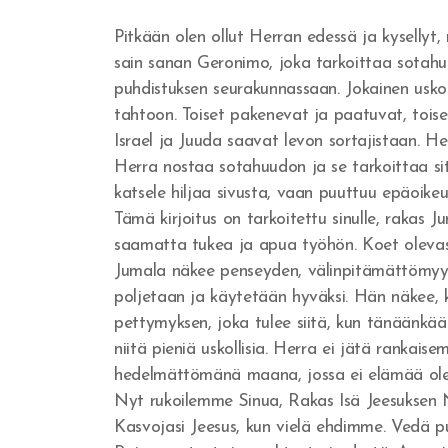
Pitkään olen ollut Herran edessä ja kysellyt,
sain sanan Geronimo, joka tarkoittaa sotahuu
puhdistuksen seurakunnassaan. Jokainen usko
tahtoon. Toiset pakenevat ja paatuvat, toiset
Israel ja Juuda saavat levon sortajistaan. He
Herra nostaa sotahuudon ja se tarkoittaa s
katsele hiljaa sivusta, vaan puuttuu epäoikeu
Tämä kirjoitus on tarkoitettu sinulle, rakas J
saamatta tukea ja apua työhön. Koet olevasi y
Jumala näkee penseyden, välinpitämättömyyd
poljetaan ja käytetään hyväksi. Hän näkee, 
pettymyksen, joka tulee siitä, kun tänäänkää
niitä pieniä uskollisia. Herra ei jätä rankais
hedelmättömänä maana, jossa ei elämää ol
Nyt rukoilemme Sinua, Rakas Isä Jeesuksen Ni
Kasvojasi Jeesus, kun vielä ehdimme. Vedä p