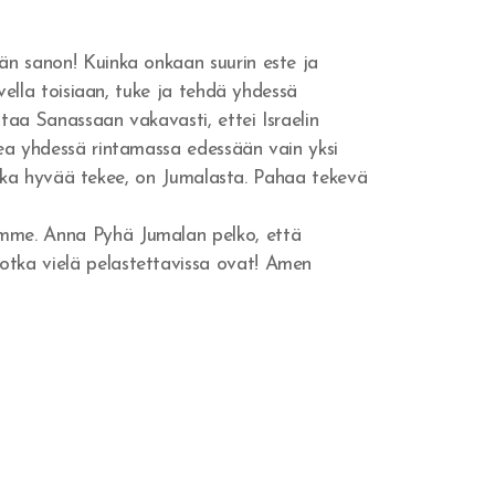
än sanon! Kuinka onkaan suurin este ja
vella toisiaan, tuke ja tehdä yhdessä
taa Sanassaan vakavasti, ettei Israelin
ea yhdessä rintamassa edessään vain yksi
 joka hyvää tekee, on Jumalasta. Pahaa tekevä
amme. Anna Pyhä Jumalan pelko, että
otka vielä pelastettavissa ovat! Amen